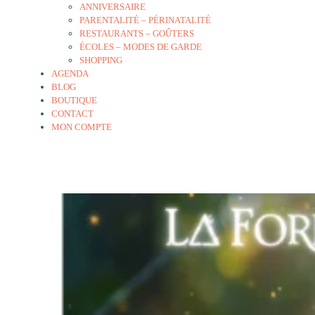
ANNIVERSAIRE
PARENTALITÉ – PÉRINATALITÉ
RESTAURANTS – GOÛTERS
ÉCOLES – MODES DE GARDE
SHOPPING
AGENDA
BLOG
BOUTIQUE
CONTACT
MON COMPTE