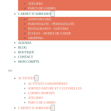
ATELIERS
PARCS DE LOISIRS
CARNET D’ADRESSES
ANNIVERSAIRE
PARENTALITÉ – PÉRINATALITÉ
RESTAURANTS – GOÛTERS
ÉCOLES – MODES DE GARDE
SHOPPING
AGENDA
BLOG
BOUTIQUE
CONTACT
MON COMPTE
ACTIVITÉS
ACTIVITÉS SAISONNIÈRES
SORTIES NATURE ET CULTURELLES
LOISIRS SPORTIFS
ATELIERS
PARCS DE LOISIRS
CARNET D’ADRESSES