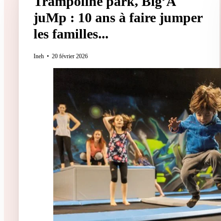
Trampoline park, Big’A
juMp : 10 ans à faire jumper
les familles...
Ineh
20 février 2026