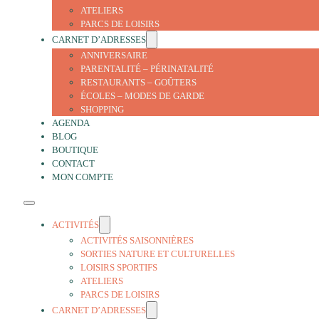
ATELIERS
PARCS DE LOISIRS
CARNET D’ADRESSES
ANNIVERSAIRE
PARENTALITÉ – PÉRINATALITÉ
RESTAURANTS – GOÛTERS
ÉCOLES – MODES DE GARDE
SHOPPING
AGENDA
BLOG
BOUTIQUE
CONTACT
MON COMPTE
ACTIVITÉS
ACTIVITÉS SAISONNIÈRES
SORTIES NATURE ET CULTURELLES
LOISIRS SPORTIFS
ATELIERS
PARCS DE LOISIRS
CARNET D’ADRESSES