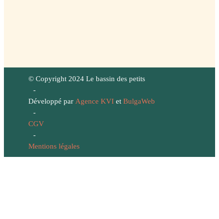
© Copyright 2024 Le bassin des petits
-
Développé par
Agence KVI
et
BulgaWeb
-
CGV
-
Mentions légales