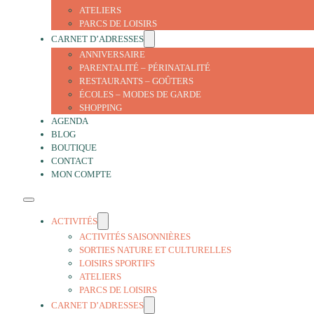
ATELIERS
PARCS DE LOISIRS
CARNET D’ADRESSES
ANNIVERSAIRE
PARENTALITÉ – PÉRINATALITÉ
RESTAURANTS – GOÛTERS
ÉCOLES – MODES DE GARDE
SHOPPING
AGENDA
BLOG
BOUTIQUE
CONTACT
MON COMPTE
ACTIVITÉS
ACTIVITÉS SAISONNIÈRES
SORTIES NATURE ET CULTURELLES
LOISIRS SPORTIFS
ATELIERS
PARCS DE LOISIRS
CARNET D’ADRESSES