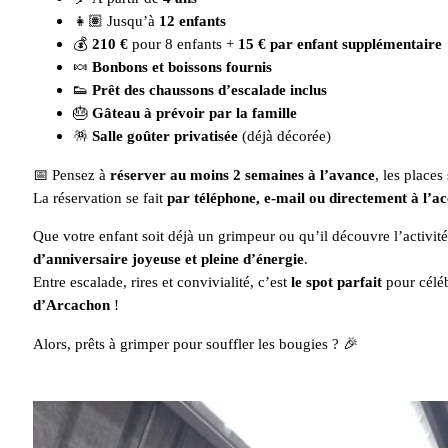
👧🏽 Jusqu’à
12 enfants
💰
210 €
pour 8 enfants +
15 € par enfant supplémentaire
🍬
Bonbons et boissons fournis
👟
Prêt des chaussons d’escalade inclus
🎂
Gâteau à prévoir par la famille
🪅
Salle goûter privatisée
(déjà décorée)
📅 Pensez à
réserver au moins 2 semaines à l’avance
, les places
La réservation se fait
par téléphone, e-mail ou directement à l’ac
Que votre enfant soit déjà un grimpeur ou qu’il découvre l’activit
d’anniversaire joyeuse et pleine d’énergie
.
Entre escalade, rires et convivialité, c’est
le spot parfait
pour céléb
d’Arcachon
!
Alors, prêts à grimper pour souffler les bougies ? 🎉