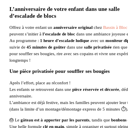
L’anniversaire de votre enfant dans une salle
d’escalade de blocs
Offrez à votre enfant un
anniversaire original
chez
Bassin à Bloc
peuvent s’initier à
l’escalade de bloc
dans une ambiance joyeuse e
Au programme :
1 heure d’escalade ludique
avec un
moniteur d
suivie de
45 minutes de goûter
dans une
salle privatisée
rien que
pour souffler ses bougies, rire avec ses copains et vivre une expér
longtemps !
Une pièce privatisée pour souffler ses bougies
Après l’effort, place au réconfort !
Les enfants se retrouvent dans une
pièce réservée et décorée
, déd
anniversaire.
L’ambiance est déjà festive, mais les familles peuvent ajouter leur
(dans la limite d’un montage/démontage express de 5 minutes ⏱️)
🎂 Le
gâteau est à apporter par les parents
, tandis que
bonbons e
Une belle formule
clé en main
, simple à organiser et surtout plein