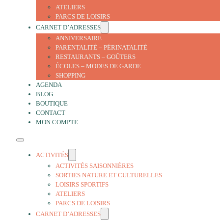
ATELIERS
PARCS DE LOISIRS
CARNET D’ADRESSES
ANNIVERSAIRE
PARENTALITÉ – PÉRINATALITÉ
RESTAURANTS – GOÛTERS
ÉCOLES – MODES DE GARDE
SHOPPING
AGENDA
BLOG
BOUTIQUE
CONTACT
MON COMPTE
ACTIVITÉS
ACTIVITÉS SAISONNIÈRES
SORTIES NATURE ET CULTURELLES
LOISIRS SPORTIFS
ATELIERS
PARCS DE LOISIRS
CARNET D’ADRESSES