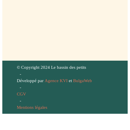
© Copyright 2024 Le bassin des petits
-
Développé par
Agence KVI
et
BulgaWeb
-
CGV
-
Mentions légales