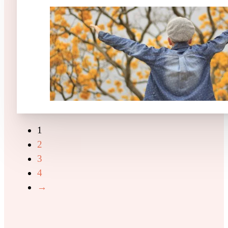
1
2
3
4
→