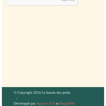
© Copyright 2024 Le bassin des petits
-
Développé par
Agence KVI
et
BulgaWeb