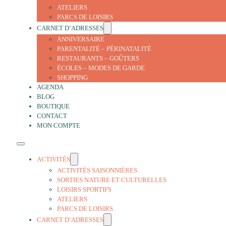
ATELIERS
PARCS DE LOISIRS
CARNET D’ADRESSES
ANNIVERSAIRE
PARENTALITÉ – PÉRINATALITÉ
RESTAURANTS – GOÛTERS
ÉCOLES – MODES DE GARDE
SHOPPING
AGENDA
BLOG
BOUTIQUE
CONTACT
MON COMPTE
ACTIVITÉS
ACTIVITÉS SAISONNIÈRES
SORTIES NATURE ET CULTURELLES
LOISIRS SPORTIFS
ATELIERS
PARCS DE LOISIRS
CARNET D’ADRESSES