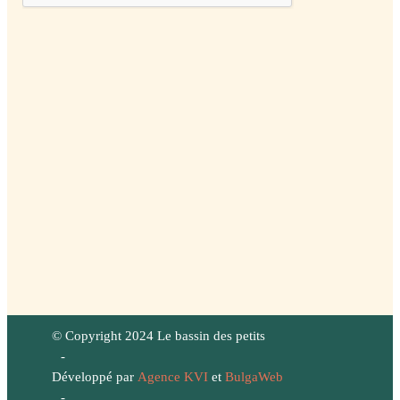
© Copyright 2024 Le bassin des petits
-
Développé par
Agence KVI
et
BulgaWeb
-