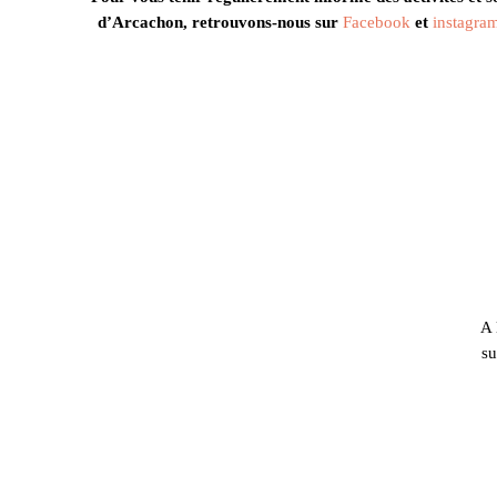
d’Arcachon, retrouvons-nous sur
Facebook
et
instagra
A 
su