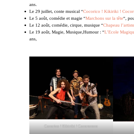
ans.
Le 29 juillet, conte musical “
Cocorico ! Kikiriki ! Coco
Le 5 août, comédie et magie “
Marchons sur la tête
“, pou
Le 12 août, comédie, cirque, musique “
Chapeau l’artist
Le 19 août, Magie, Musique,Humour : “
L’Ecole Magiqu
ans,
Cocorico ! Kikiriki ! Cocorococo