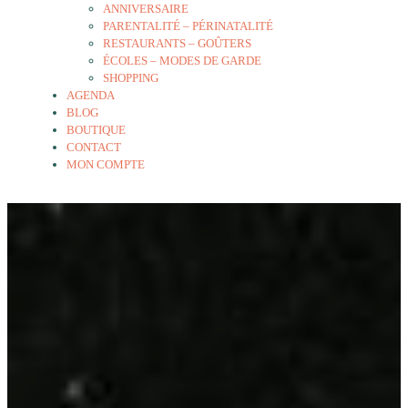
ANNIVERSAIRE
PARENTALITÉ – PÉRINATALITÉ
RESTAURANTS – GOÛTERS
ÉCOLES – MODES DE GARDE
SHOPPING
AGENDA
BLOG
BOUTIQUE
CONTACT
MON COMPTE
Ineh
15 juillet 2026