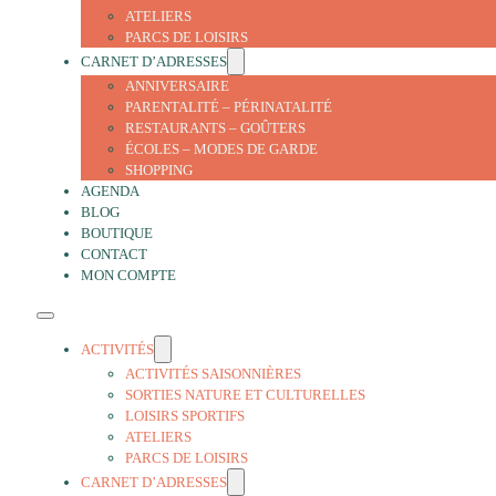
ATELIERS
PARCS DE LOISIRS
CARNET D’ADRESSES
ANNIVERSAIRE
PARENTALITÉ – PÉRINATALITÉ
RESTAURANTS – GOÛTERS
ÉCOLES – MODES DE GARDE
SHOPPING
AGENDA
BLOG
BOUTIQUE
CONTACT
MON COMPTE
ACTIVITÉS
ACTIVITÉS SAISONNIÈRES
SORTIES NATURE ET CULTURELLES
LOISIRS SPORTIFS
ATELIERS
PARCS DE LOISIRS
CARNET D’ADRESSES