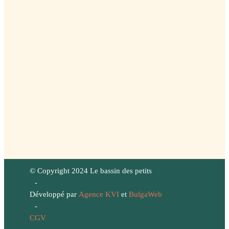
© Copyright 2024 Le bassin des petits
-
Développé par
Agence KVI
et
BulgaWeb
-
CGV