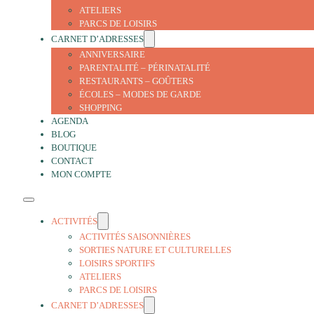
ATELIERS
PARCS DE LOISIRS
CARNET D’ADRESSES
ANNIVERSAIRE
PARENTALITÉ – PÉRINATALITÉ
RESTAURANTS – GOÛTERS
ÉCOLES – MODES DE GARDE
SHOPPING
AGENDA
BLOG
BOUTIQUE
CONTACT
MON COMPTE
ACTIVITÉS
ACTIVITÉS SAISONNIÈRES
SORTIES NATURE ET CULTURELLES
LOISIRS SPORTIFS
ATELIERS
PARCS DE LOISIRS
CARNET D’ADRESSES