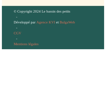
© Copyright 2024 Le bassin des petits
-
Développé par
Agence KVI
et
BulgaWeb
-
CGV
-
Mentions légales