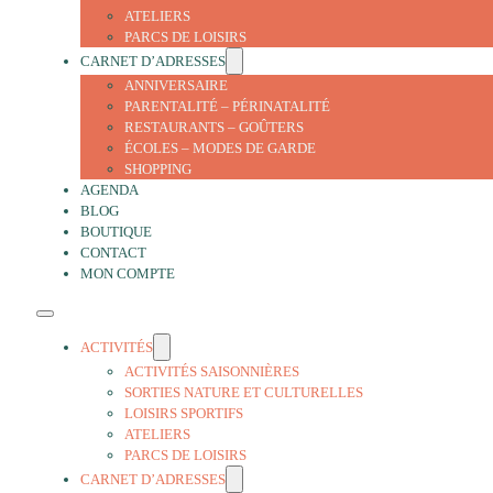
ATELIERS
PARCS DE LOISIRS
CARNET D’ADRESSES
ANNIVERSAIRE
PARENTALITÉ – PÉRINATALITÉ
RESTAURANTS – GOÛTERS
ÉCOLES – MODES DE GARDE
SHOPPING
AGENDA
BLOG
BOUTIQUE
CONTACT
MON COMPTE
ACTIVITÉS
ACTIVITÉS SAISONNIÈRES
SORTIES NATURE ET CULTURELLES
LOISIRS SPORTIFS
ATELIERS
PARCS DE LOISIRS
CARNET D’ADRESSES