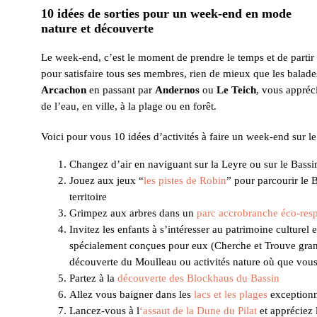
10 idées de sorties pour un week-end en mode
nature et découverte
Le week-end, c’est le moment de prendre le temps et de partir 
pour satisfaire tous ses membres, rien de mieux que les balad
Arcachon
en passant par
Andernos
ou
Le Teich
, vous appréci
de l’eau, en ville, à la plage ou en forêt.
Voici pour vous 10 idées d’activités à faire un week-end sur l
Changez d’air en naviguant sur la Leyre ou sur le Bassi
Jouez aux jeux “
les pistes de Robin
” pour parcourir le B
territoire
Grimpez aux arbres dans un
parc accrobranche éco-res
Invitez les enfants à s’intéresser au patrimoine culturel 
spécialement conçues pour eux (Cherche et Trouve grand
découverte du Moulleau ou activités nature où que vous 
Partez à la
découverte des Blockhaus du Bassin
Allez vous baigner dans les
lacs et les plages
exceptionn
Lancez-vous à l
‘assaut de la Dune du Pilat
et appréciez 