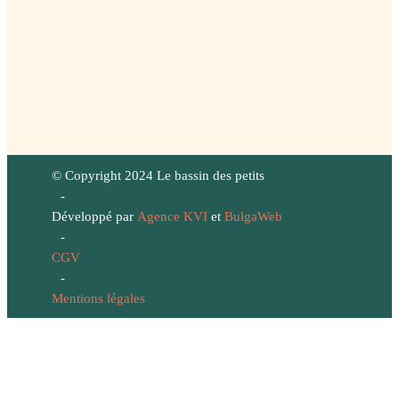
© Copyright 2024 Le bassin des petits
-
Développé par
Agence KVI
et
BulgaWeb
-
CGV
-
Mentions légales