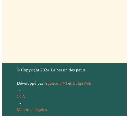
© Copyright 2024 Le bassin des petits
-
Développé par
Agence KVI
et
BulgaWeb
-
CGV
-
Mentions légales