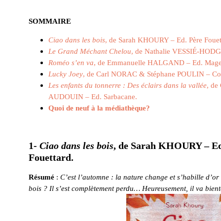
SOMMAIRE
Ciao dans les bois
, de Sarah KHOURY – Ed. Père Fouet
Le Grand Méchant Chelou
, de Nathalie VESSIÉ-HODGES
Roméo s’en va
, de Emmanuelle HALGAND – Ed. Magel
Lucky Joey
, de Carl NORAC & Stéphane POULIN – Collect
Les enfants du tonnerre : Des éclairs dans la vallée
, d
AUDOUIN – Ed. Sarbacane.
Quoi de neuf à la médiathèque?
1-
Ciao dans les bois
, de Sarah KHOURY – Ed
Fouettard.
Résumé
:
C’est l’automne : la nature change et s’habille d’or
bois ? Il s’est complètement perdu… Heureusement, il va bient