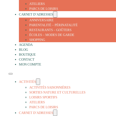
ATELIERS
PARCS DE LOISIRS
CARNET D’ADRESSES
ANNIVERSAIRE
PARENTALITÉ – PÉRINATALITÉ
RESTAURANTS – GOÛTERS
ÉCOLES – MODES DE GARDE
SHOPPING
AGENDA
BLOG
BOUTIQUE
CONTACT
MON COMPTE
ACTIVITÉS
ACTIVITÉS SAISONNIÈRES
SORTIES NATURE ET CULTURELLES
LOISIRS SPORTIFS
ATELIERS
PARCS DE LOISIRS
CARNET D’ADRESSES