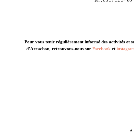
Tel : 05 57 52 54 60
Pour vous tenir régulièrement informé des activités et sor
d’Arcachon, retrouvons-nous sur
Facebook
et
instagra
A 