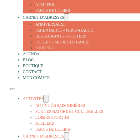
ATELIERS
PARCS DE LOISIRS
CARNET D’ADRESSES
ANNIVERSAIRE
PARENTALITÉ – PÉRINATALITÉ
RESTAURANTS – GOÛTERS
ÉCOLES – MODES DE GARDE
SHOPPING
AGENDA
BLOG
BOUTIQUE
CONTACT
MON COMPTE
ACTIVITÉS
ACTIVITÉS SAISONNIÈRES
SORTIES NATURE ET CULTURELLES
LOISIRS SPORTIFS
ATELIERS
PARCS DE LOISIRS
CARNET D’ADRESSES