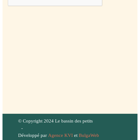
© Copyright 2024 Le bassin des petits
-
Développé par
Agence KVI
et
BulgaWeb