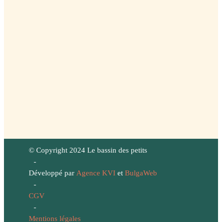
© Copyright 2024 Le bassin des petits
-
Développé par
Agence KVI
et
BulgaWeb
-
CGV
-
Mentions légales