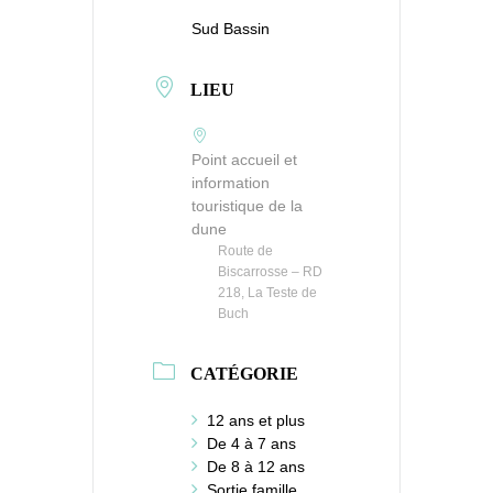
Sud Bassin
LIEU
Point accueil et
information
touristique de la
dune
Route de
Biscarrosse – RD
218, La Teste de
Buch
CATÉGORIE
12 ans et plus
De 4 à 7 ans
De 8 à 12 ans
Sortie famille