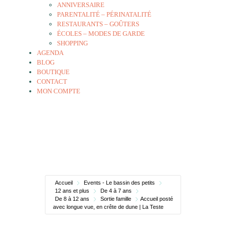
ANNIVERSAIRE
PARENTALITÉ – PÉRINATALITÉ
RESTAURANTS – GOÛTERS
ÉCOLES – MODES DE GARDE
SHOPPING
AGENDA
BLOG
BOUTIQUE
CONTACT
MON COMPTE
Accueil
Events - Le bassin des petits
12 ans et plus
De 4 à 7 ans
De 8 à 12 ans
Sortie famille
Accueil posté
avec longue vue, en crête de dune | La Teste