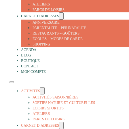
ATELIERS
PARCS DE LOISIRS
CARNET D’ADRESSES
ANNIVERSAIRE
PARENTALITÉ – PÉRINATALITÉ
RESTAURANTS – GOÛTERS
ÉCOLES – MODES DE GARDE
SHOPPING
AGENDA
BLOG
BOUTIQUE
CONTACT
MON COMPTE
ACTIVITÉS
ACTIVITÉS SAISONNIÈRES
SORTIES NATURE ET CULTURELLES
LOISIRS SPORTIFS
ATELIERS
PARCS DE LOISIRS
CARNET D’ADRESSES