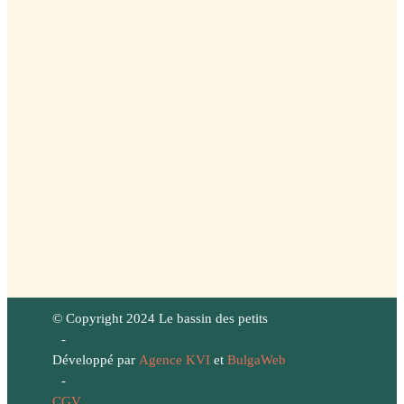
© Copyright 2024 Le bassin des petits
-
Développé par
Agence KVI
et
BulgaWeb
-
CGV