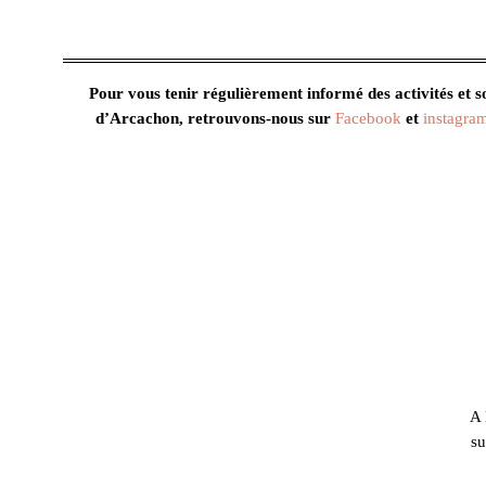
Pour vous tenir régulièrement informé des activités et sor
d’Arcachon, retrouvons-nous sur
Facebook
et
instagra
A 
su