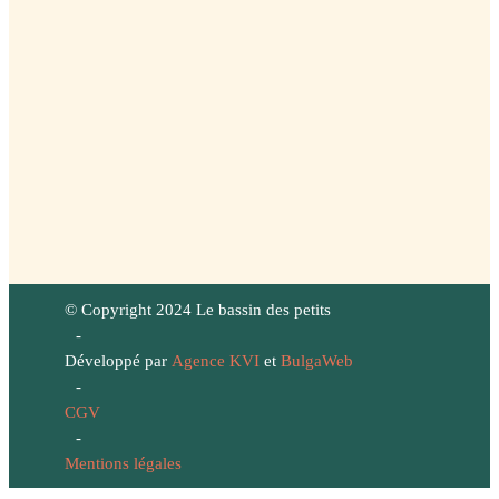
© Copyright 2024 Le bassin des petits
-
Développé par
Agence KVI
et
BulgaWeb
-
CGV
-
Mentions légales