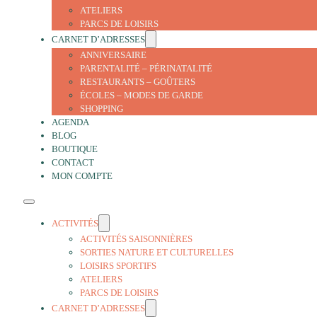
ATELIERS
PARCS DE LOISIRS
CARNET D’ADRESSES
ANNIVERSAIRE
PARENTALITÉ – PÉRINATALITÉ
RESTAURANTS – GOÛTERS
ÉCOLES – MODES DE GARDE
SHOPPING
AGENDA
BLOG
BOUTIQUE
CONTACT
MON COMPTE
ACTIVITÉS
ACTIVITÉS SAISONNIÈRES
SORTIES NATURE ET CULTURELLES
LOISIRS SPORTIFS
ATELIERS
PARCS DE LOISIRS
CARNET D’ADRESSES