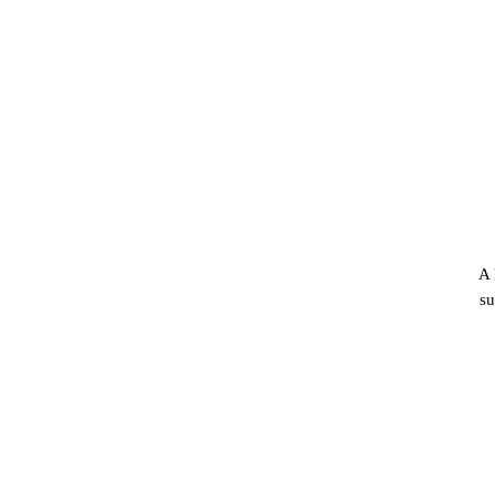
A 
su