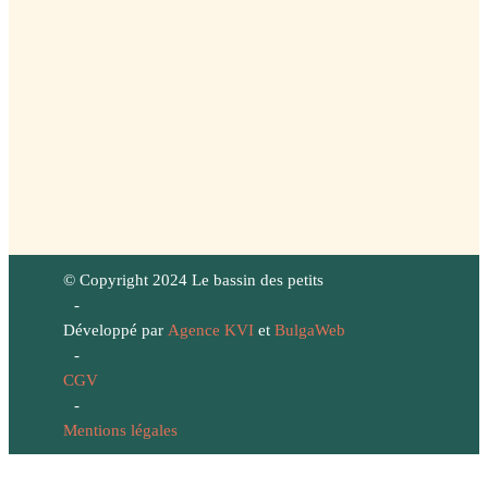
© Copyright 2024 Le bassin des petits
-
Développé par
Agence KVI
et
BulgaWeb
-
CGV
-
Mentions légales