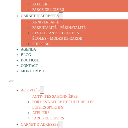
ATELIERS
PARCS DE LOISIRS
CARNET D’ADRESSES
ANNIVERSAIRE
PARENTALITÉ – PÉRINATALITÉ
RESTAURANTS – GOÛTERS
ÉCOLES – MODES DE GARDE
SHOPPING
AGENDA
BLOG
BOUTIQUE
CONTACT
MON COMPTE
ACTIVITÉS
ACTIVITÉS SAISONNIÈRES
SORTIES NATURE ET CULTURELLES
LOISIRS SPORTIFS
ATELIERS
PARCS DE LOISIRS
CARNET D’ADRESSES