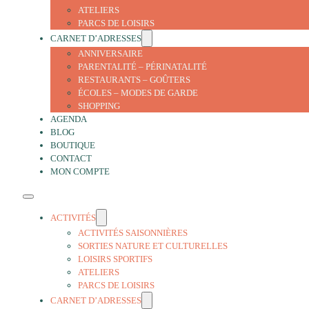
ATELIERS
PARCS DE LOISIRS
CARNET D’ADRESSES
ANNIVERSAIRE
PARENTALITÉ – PÉRINATALITÉ
RESTAURANTS – GOÛTERS
ÉCOLES – MODES DE GARDE
SHOPPING
AGENDA
BLOG
BOUTIQUE
CONTACT
MON COMPTE
ACTIVITÉS
ACTIVITÉS SAISONNIÈRES
SORTIES NATURE ET CULTURELLES
LOISIRS SPORTIFS
ATELIERS
PARCS DE LOISIRS
CARNET D’ADRESSES