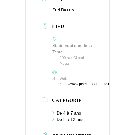
Sud Bassin
LIEU
Stade nautique de la
Teste
390 rue Gilbert
Moga
Site Web
https://www.piscinescobas.fr/stadenautiquede
CATÉGORIE
De 4 à 7 ans
De 8 à 12 ans