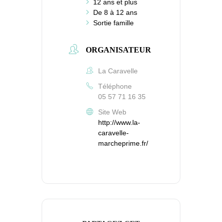
12 ans et plus
De 8 à 12 ans
Sortie famille
ORGANISATEUR
La Caravelle
Téléphone
05 57 71 16 35
Site Web
http://www.la-
caravelle-
marcheprime.fr/