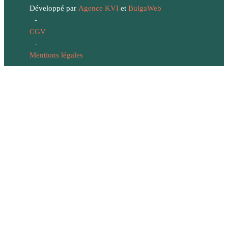
Développé par
Agence KVI
et
BulgaWeb
-
CGV
-
Mentions légales