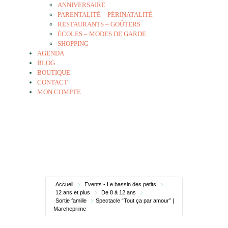
ANNIVERSAIRE
PARENTALITÉ – PÉRINATALITÉ
RESTAURANTS – GOÛTERS
ÉCOLES – MODES DE GARDE
SHOPPING
AGENDA
BLOG
BOUTIQUE
CONTACT
MON COMPTE
Accueil
Events - Le bassin des petits
12 ans et plus
De 8 à 12 ans
Sortie famille
Spectacle “Tout ça par amour” |
Marcheprime