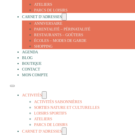
ATELIERS
PARCS DE LOISIRS
CARNET D’ADRESSES
ANNIVERSAIRE
PARENTALITÉ – PÉRINATALITÉ
RESTAURANTS – GOÛTERS
ÉCOLES – MODES DE GARDE
SHOPPING
AGENDA
BLOG
BOUTIQUE
CONTACT
MON COMPTE
ACTIVITÉS
ACTIVITÉS SAISONNIÈRES
SORTIES NATURE ET CULTURELLES
LOISIRS SPORTIFS
ATELIERS
PARCS DE LOISIRS
CARNET D’ADRESSES