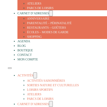
ATELIERS
PARCS DE LOISIRS
CARNET D’ADRESSES
ANNIVERSAIRE
PARENTALITÉ – PÉRINATALITÉ
RESTAURANTS – GOÛTERS
ÉCOLES – MODES DE GARDE
SHOPPING
AGENDA
BLOG
BOUTIQUE
CONTACT
MON COMPTE
ACTIVITÉS
ACTIVITÉS SAISONNIÈRES
SORTIES NATURE ET CULTURELLES
LOISIRS SPORTIFS
ATELIERS
PARCS DE LOISIRS
CARNET D’ADRESSES