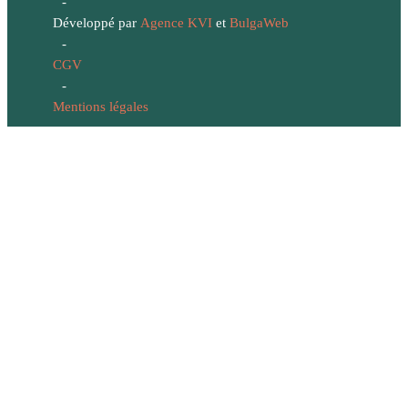
-
Développé par
Agence KVI
et
BulgaWeb
-
CGV
-
Mentions légales