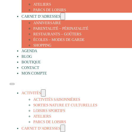
ATELIERS
PARCS DE LOISIRS
CARNET D’ADRESSES
ANNIVERSAIRE
PARENTALITÉ – PÉRINATALITÉ
RESTAURANTS – GOÛTERS
ÉCOLES – MODES DE GARDE
SHOPPING
AGENDA
BLOG
BOUTIQUE
CONTACT
MON COMPTE
ACTIVITÉS
ACTIVITÉS SAISONNIÈRES
SORTIES NATURE ET CULTURELLES
LOISIRS SPORTIFS
ATELIERS
PARCS DE LOISIRS
CARNET D’ADRESSES