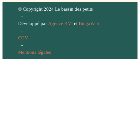
© Copyright 2024 Le bassin des petits
-
Développé par
Agence KVI
et
BulgaWeb
-
CGV
-
Mentions légales