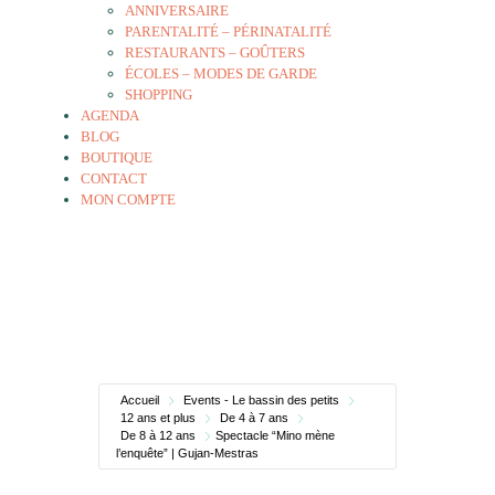
ANNIVERSAIRE
PARENTALITÉ – PÉRINATALITÉ
RESTAURANTS – GOÛTERS
ÉCOLES – MODES DE GARDE
SHOPPING
AGENDA
BLOG
BOUTIQUE
CONTACT
MON COMPTE
Accueil
Events - Le bassin des petits
12 ans et plus
De 4 à 7 ans
De 8 à 12 ans
Spectacle “Mino mène
l’enquête” | Gujan-Mestras