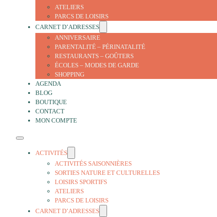
ATELIERS
PARCS DE LOISIRS
CARNET D’ADRESSES
ANNIVERSAIRE
PARENTALITÉ – PÉRINATALITÉ
RESTAURANTS – GOÛTERS
ÉCOLES – MODES DE GARDE
SHOPPING
AGENDA
BLOG
BOUTIQUE
CONTACT
MON COMPTE
ACTIVITÉS
ACTIVITÉS SAISONNIÈRES
SORTIES NATURE ET CULTURELLES
LOISIRS SPORTIFS
ATELIERS
PARCS DE LOISIRS
CARNET D’ADRESSES