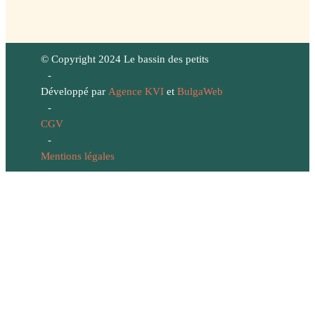
© Copyright 2024 Le bassin des petits
-
Développé par
Agence KVI
et
BulgaWeb
-
CGV
-
Mentions légales