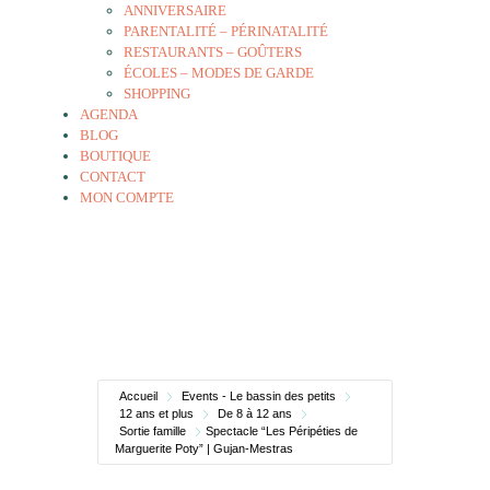
ANNIVERSAIRE
PARENTALITÉ – PÉRINATALITÉ
RESTAURANTS – GOÛTERS
ÉCOLES – MODES DE GARDE
SHOPPING
AGENDA
BLOG
BOUTIQUE
CONTACT
MON COMPTE
Accueil
Events - Le bassin des petits
12 ans et plus
De 8 à 12 ans
Sortie famille
Spectacle “Les Péripéties de
Marguerite Poty” | Gujan-Mestras