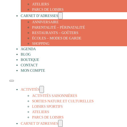
ATELIERS
PARCS DE LOISIRS
CARNET D’ADRESSES
ANNIVERSAIRE
PARENTALITÉ – PÉRINATALITÉ
RESTAURANTS – GOÛTERS
ÉCOLES – MODES DE GARDE
SHOPPING
AGENDA
BLOG
BOUTIQUE
CONTACT
MON COMPTE
ACTIVITÉS
ACTIVITÉS SAISONNIÈRES
SORTIES NATURE ET CULTURELLES
LOISIRS SPORTIFS
ATELIERS
PARCS DE LOISIRS
CARNET D’ADRESSES