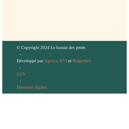
© Copyright 2024 Le bassin des petits
-
Développé par
Agence KVI
et
BulgaWeb
-
CGV
-
Mentions légales