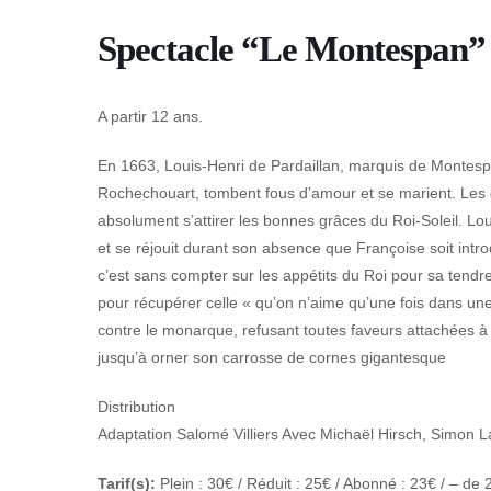
Spectacle “Le Montespan”
A partir 12 ans.
En 1663, Louis-Henri de Pardaillan, marquis de Montesp
Rochechouart, tombent fous d’amour et se marient. Les d
absolument s’attirer les bonnes grâces du Roi-Soleil. Lo
et se réjouit durant son absence que Françoise soit intro
c’est sans compter sur les appétits du Roi pour sa tendre
pour récupérer celle « qu’on n’aime qu’une fois dans une
contre le monarque, refusant toutes faveurs attachées à 
jusqu’à orner son carrosse de cornes gigantesque
Distribution
Adaptation Salomé Villiers Avec Michaël Hirsch, Simon La
Tarif(s):
Plein : 30€ / Réduit : 25€ / Abonné : 23€ / – de 