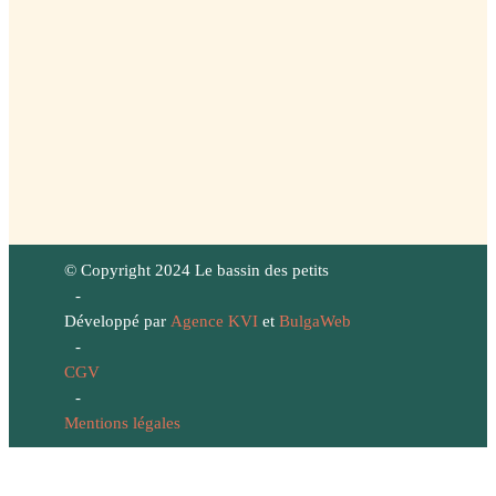
© Copyright 2024 Le bassin des petits
-
Développé par
Agence KVI
et
BulgaWeb
-
CGV
-
Mentions légales