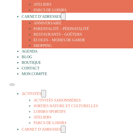
ATELIERS
PARCS DE LOISIRS
CARNET D’ADRESSES
ANNIVERSAIRE
PARENTALITÉ – PÉRINATALITÉ
RESTAURANTS – GOÛTERS
ÉCOLES – MODES DE GARDE
SHOPPING
AGENDA
BLOG
BOUTIQUE
CONTACT
MON COMPTE
ACTIVITÉS
ACTIVITÉS SAISONNIÈRES
SORTIES NATURE ET CULTURELLES
LOISIRS SPORTIFS
ATELIERS
PARCS DE LOISIRS
CARNET D’ADRESSES