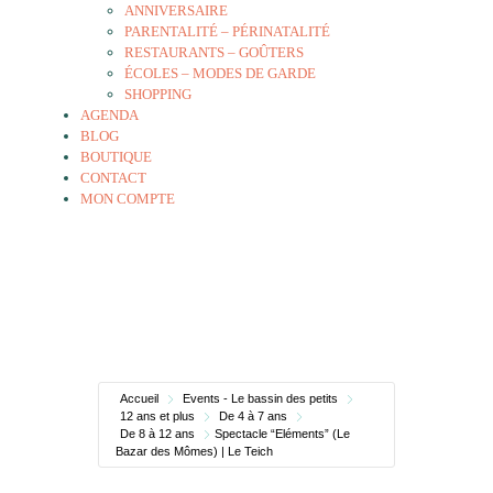
ANNIVERSAIRE
PARENTALITÉ – PÉRINATALITÉ
RESTAURANTS – GOÛTERS
ÉCOLES – MODES DE GARDE
SHOPPING
AGENDA
BLOG
BOUTIQUE
CONTACT
MON COMPTE
Accueil
Events - Le bassin des petits
12 ans et plus
De 4 à 7 ans
De 8 à 12 ans
Spectacle “Eléments” (Le
Bazar des Mômes) | Le Teich