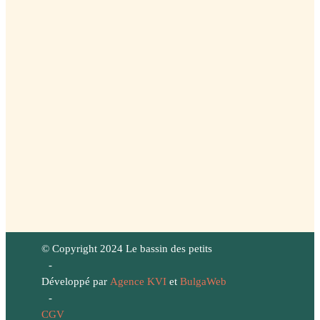
© Copyright 2024 Le bassin des petits
-
Développé par
Agence KVI
et
BulgaWeb
-
CGV