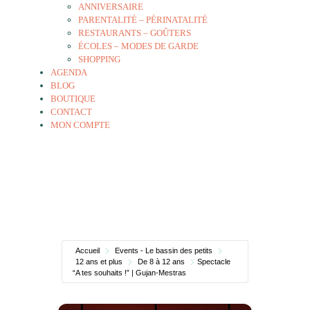
ANNIVERSAIRE
PARENTALITÉ – PÉRINATALITÉ
RESTAURANTS – GOÛTERS
ÉCOLES – MODES DE GARDE
SHOPPING
AGENDA
BLOG
BOUTIQUE
CONTACT
MON COMPTE
Accueil
Events - Le bassin des petits
12 ans et plus
De 8 à 12 ans
Spectacle
“A tes souhaits !” | Gujan-Mestras