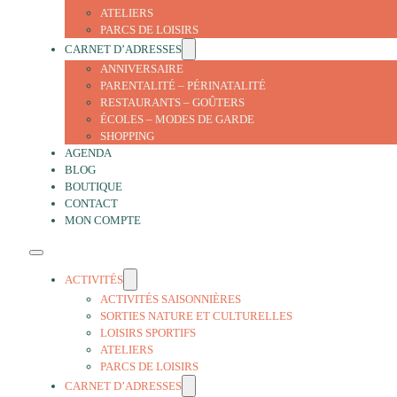
ATELIERS
PARCS DE LOISIRS
CARNET D’ADRESSES
ANNIVERSAIRE
PARENTALITÉ – PÉRINATALITÉ
RESTAURANTS – GOÛTERS
ÉCOLES – MODES DE GARDE
SHOPPING
AGENDA
BLOG
BOUTIQUE
CONTACT
MON COMPTE
ACTIVITÉS
ACTIVITÉS SAISONNIÈRES
SORTIES NATURE ET CULTURELLES
LOISIRS SPORTIFS
ATELIERS
PARCS DE LOISIRS
CARNET D’ADRESSES