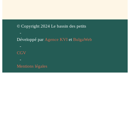
© Copyright 2024 Le bassin des petits
-
Développé par
Agence KVI
et
BulgaWeb
-
CGV
-
Mentions légales