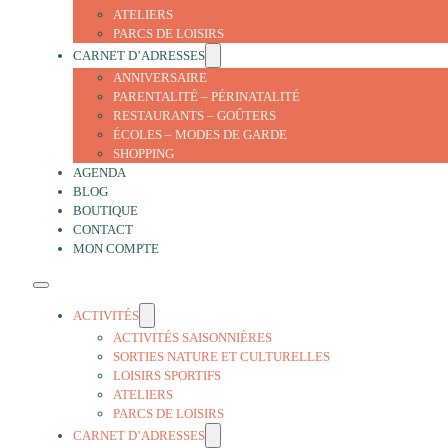
ATELIERS
PARCS DE LOISIRS
CARNET D’ADRESSES
ANNIVERSAIRE
PARENTALITÉ – PÉRINATALITÉ
RESTAURANTS – GOÛTERS
ÉCOLES – MODES DE GARDE
SHOPPING
AGENDA
BLOG
BOUTIQUE
CONTACT
MON COMPTE
ACTIVITÉS
ACTIVITÉS SAISONNIÈRES
SORTIES NATURE ET CULTURELLES
LOISIRS SPORTIFS
ATELIERS
PARCS DE LOISIRS
CARNET D’ADRESSES