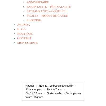
ANNIVERSAIRE
PARENTALITÉ – PÉRINATALITÉ
RESTAURANTS – GOÛTERS
ÉCOLES – MODES DE GARDE
SHOPPING
AGENDA
BLOG
BOUTIQUE
CONTACT
MON COMPTE
Accueil
Events - Le bassin des petits
12 ans et plus
De 4 à 7 ans
De 8 à 12 ans
Sortie famille
Sortie photos
nature | Biganos