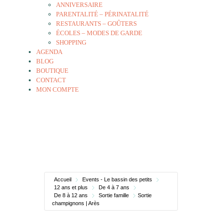
ANNIVERSAIRE
PARENTALITÉ – PÉRINATALITÉ
RESTAURANTS – GOÛTERS
ÉCOLES – MODES DE GARDE
SHOPPING
AGENDA
BLOG
BOUTIQUE
CONTACT
MON COMPTE
Accueil
Events - Le bassin des petits
12 ans et plus
De 4 à 7 ans
De 8 à 12 ans
Sortie famille
Sortie
champignons | Arès