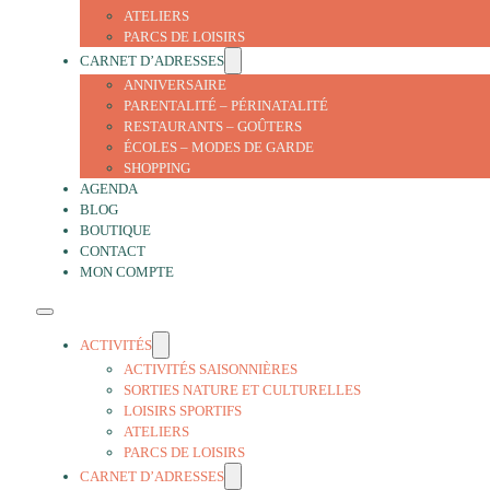
ATELIERS
PARCS DE LOISIRS
CARNET D’ADRESSES
ANNIVERSAIRE
PARENTALITÉ – PÉRINATALITÉ
RESTAURANTS – GOÛTERS
ÉCOLES – MODES DE GARDE
SHOPPING
AGENDA
BLOG
BOUTIQUE
CONTACT
MON COMPTE
ACTIVITÉS
ACTIVITÉS SAISONNIÈRES
SORTIES NATURE ET CULTURELLES
LOISIRS SPORTIFS
ATELIERS
PARCS DE LOISIRS
CARNET D’ADRESSES