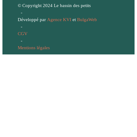
© Copyright 2024 Le bassin des petits
-
Développé par
Agence KVI
et
BulgaWeb
-
CGV
-
Mentions légales