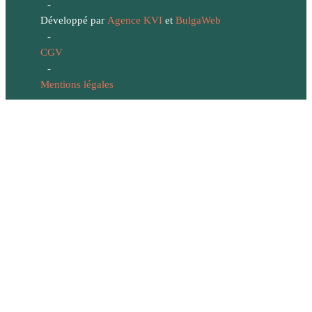
-
Développé par
Agence KVI
et
BulgaWeb
-
CGV
-
Mentions légales