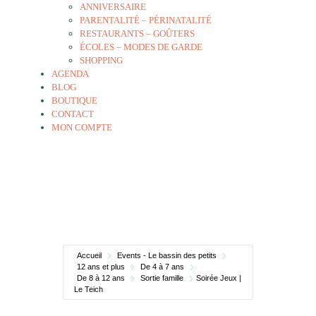
ANNIVERSAIRE
PARENTALITÉ – PÉRINATALITÉ
RESTAURANTS – GOÛTERS
ÉCOLES – MODES DE GARDE
SHOPPING
AGENDA
BLOG
BOUTIQUE
CONTACT
MON COMPTE
Accueil
Events - Le bassin des petits
12 ans et plus
De 4 à 7 ans
De 8 à 12 ans
Sortie famille
Soirée Jeux |
Le Teich