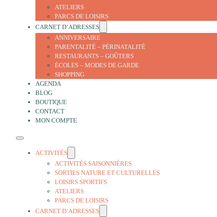
ATELIERS
PARCS DE LOISIRS
CARNET D’ADRESSES
ANNIVERSAIRE
PARENTALITÉ – PÉRINATALITÉ
RESTAURANTS – GOÛTERS
ÉCOLES – MODES DE GARDE
SHOPPING
AGENDA
BLOG
BOUTIQUE
CONTACT
MON COMPTE
ACTIVITÉS
ACTIVITÉS SAISONNIÈRES
SORTIES NATURE ET CULTURELLES
LOISIRS SPORTIFS
ATELIERS
PARCS DE LOISIRS
CARNET D’ADRESSES