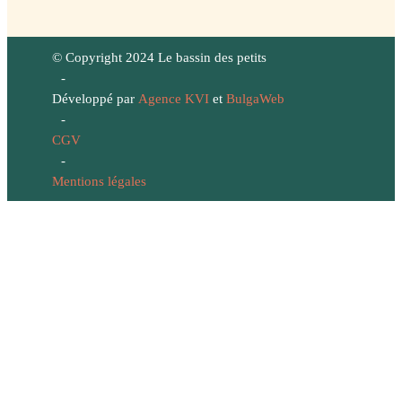
© Copyright 2024 Le bassin des petits
-
Développé par
Agence KVI
et
BulgaWeb
-
CGV
-
Mentions légales