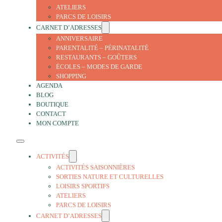
ATELIERS
PARCS DE LOISIRS
CARNET D’ADRESSES
ANNIVERSAIRE
PARENTALITÉ – PÉRINATALITÉ
RESTAURANTS – GOÛTERS
ÉCOLES – MODES DE GARDE
SHOPPING
AGENDA
BLOG
BOUTIQUE
CONTACT
MON COMPTE
ACTIVITÉS
ACTIVITÉS SAISONNIÈRES
SORTIES NATURE ET CULTURELLES
LOISIRS SPORTIFS
ATELIERS
PARCS DE LOISIRS
CARNET D’ADRESSES