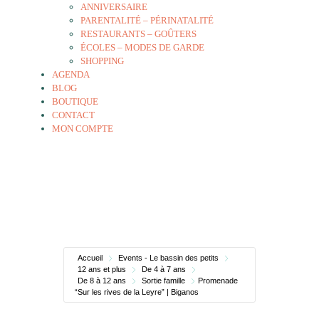
ANNIVERSAIRE
PARENTALITÉ – PÉRINATALITÉ
RESTAURANTS – GOÛTERS
ÉCOLES – MODES DE GARDE
SHOPPING
AGENDA
BLOG
BOUTIQUE
CONTACT
MON COMPTE
Accueil
Events - Le bassin des petits
12 ans et plus
De 4 à 7 ans
De 8 à 12 ans
Sortie famille
Promenade
“Sur les rives de la Leyre” | Biganos