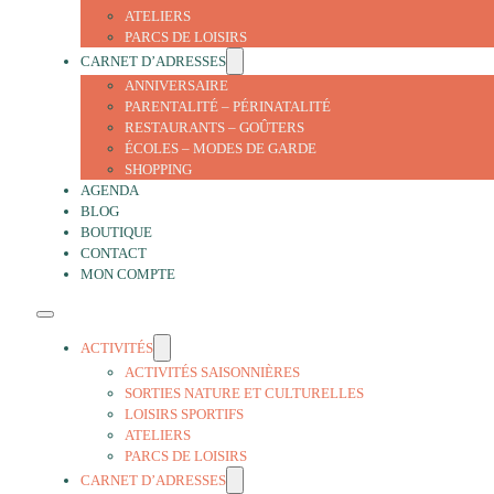
ATELIERS
PARCS DE LOISIRS
CARNET D’ADRESSES
ANNIVERSAIRE
PARENTALITÉ – PÉRINATALITÉ
RESTAURANTS – GOÛTERS
ÉCOLES – MODES DE GARDE
SHOPPING
AGENDA
BLOG
BOUTIQUE
CONTACT
MON COMPTE
ACTIVITÉS
ACTIVITÉS SAISONNIÈRES
SORTIES NATURE ET CULTURELLES
LOISIRS SPORTIFS
ATELIERS
PARCS DE LOISIRS
CARNET D’ADRESSES