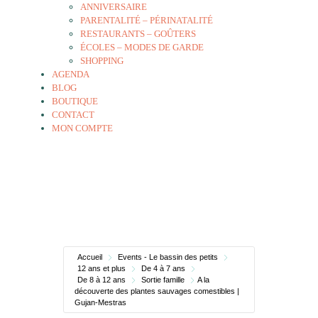
ANNIVERSAIRE
PARENTALITÉ – PÉRINATALITÉ
RESTAURANTS – GOÛTERS
ÉCOLES – MODES DE GARDE
SHOPPING
AGENDA
BLOG
BOUTIQUE
CONTACT
MON COMPTE
Accueil
Events - Le bassin des petits
12 ans et plus
De 4 à 7 ans
De 8 à 12 ans
Sortie famille
A la
découverte des plantes sauvages comestibles |
Gujan-Mestras