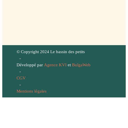
© Copyright 2024 Le bassin des petits
-
Développé par
Agence KVI
et
BulgaWeb
-
CGV
-
Mentions légales