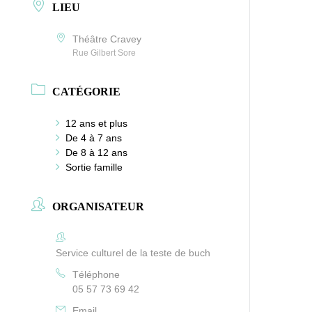
LIEU
Théâtre Cravey
Rue Gilbert Sore
CATÉGORIE
12 ans et plus
De 4 à 7 ans
De 8 à 12 ans
Sortie famille
ORGANISATEUR
Service culturel de la teste de buch
Téléphone
05 57 73 69 42
Email