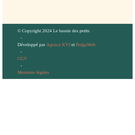
© Copyright 2024 Le bassin des petits
-
Développé par
Agence KVI
et
BulgaWeb
-
CGV
-
Mentions légales