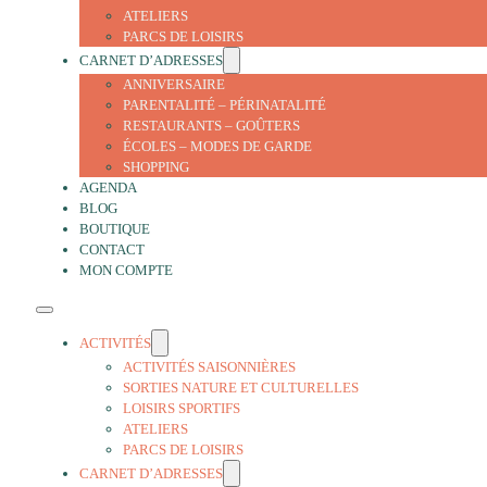
ATELIERS
PARCS DE LOISIRS
CARNET D’ADRESSES
ANNIVERSAIRE
PARENTALITÉ – PÉRINATALITÉ
RESTAURANTS – GOÛTERS
ÉCOLES – MODES DE GARDE
SHOPPING
AGENDA
BLOG
BOUTIQUE
CONTACT
MON COMPTE
ACTIVITÉS
ACTIVITÉS SAISONNIÈRES
SORTIES NATURE ET CULTURELLES
LOISIRS SPORTIFS
ATELIERS
PARCS DE LOISIRS
CARNET D’ADRESSES