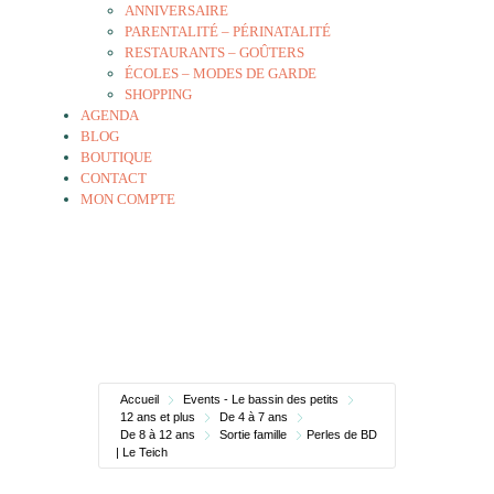
ANNIVERSAIRE
PARENTALITÉ – PÉRINATALITÉ
RESTAURANTS – GOÛTERS
ÉCOLES – MODES DE GARDE
SHOPPING
AGENDA
BLOG
BOUTIQUE
CONTACT
MON COMPTE
Accueil
Events - Le bassin des petits
12 ans et plus
De 4 à 7 ans
De 8 à 12 ans
Sortie famille
Perles de BD
| Le Teich