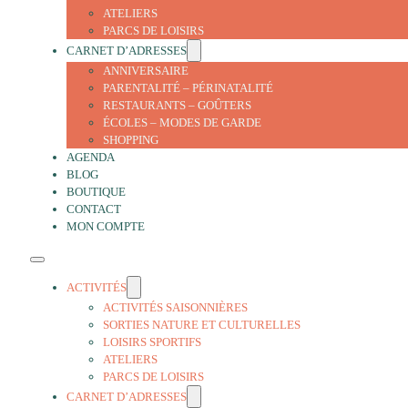
ATELIERS
PARCS DE LOISIRS
CARNET D’ADRESSES
ANNIVERSAIRE
PARENTALITÉ – PÉRINATALITÉ
RESTAURANTS – GOÛTERS
ÉCOLES – MODES DE GARDE
SHOPPING
AGENDA
BLOG
BOUTIQUE
CONTACT
MON COMPTE
ACTIVITÉS
ACTIVITÉS SAISONNIÈRES
SORTIES NATURE ET CULTURELLES
LOISIRS SPORTIFS
ATELIERS
PARCS DE LOISIRS
CARNET D’ADRESSES