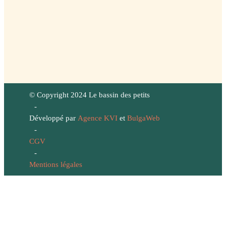
© Copyright 2024 Le bassin des petits
-
Développé par
Agence KVI
et
BulgaWeb
-
CGV
-
Mentions légales