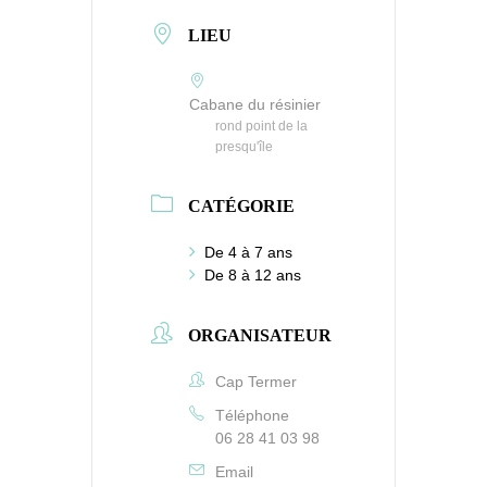
LIEU
Cabane du résinier
rond point de la
presqu'île
CATÉGORIE
De 4 à 7 ans
De 8 à 12 ans
ORGANISATEUR
Cap Termer
Téléphone
06 28 41 03 98
Email