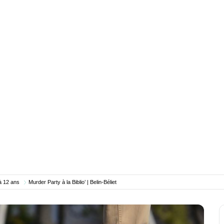
à 12 ans
Murder Party à la Biblio’ | Belin-Béliet