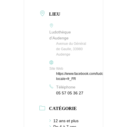
LIEU
Ludothèque
d'Audenge
Avenue du Général
de Gaulle, 33980
Audenge
Site Web
https://www.facebook.com/ludoaudenge/?
locale=fr_FR
Téléphone
05 57 05 36 27
CATÉGORIE
12 ans et plus
De 4 à 7 ans