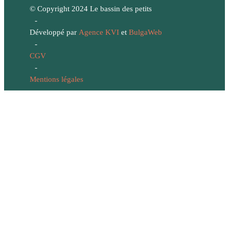
© Copyright 2024 Le bassin des petits
-
Développé par
Agence KVI
et
BulgaWeb
-
CGV
-
Mentions légales