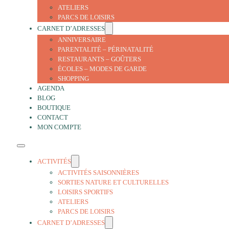
ATELIERS
PARCS DE LOISIRS
CARNET D’ADRESSES
ANNIVERSAIRE
PARENTALITÉ – PÉRINATALITÉ
RESTAURANTS – GOÛTERS
ÉCOLES – MODES DE GARDE
SHOPPING
AGENDA
BLOG
BOUTIQUE
CONTACT
MON COMPTE
ACTIVITÉS
ACTIVITÉS SAISONNIÈRES
SORTIES NATURE ET CULTURELLES
LOISIRS SPORTIFS
ATELIERS
PARCS DE LOISIRS
CARNET D’ADRESSES