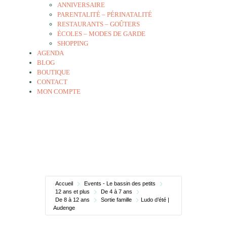
ANNIVERSAIRE
PARENTALITÉ – PÉRINATALITÉ
RESTAURANTS – GOÛTERS
ÉCOLES – MODES DE GARDE
SHOPPING
AGENDA
BLOG
BOUTIQUE
CONTACT
MON COMPTE
Accueil
Events - Le bassin des petits
12 ans et plus
De 4 à 7 ans
De 8 à 12 ans
Sortie famille
Ludo d’été |
Audenge