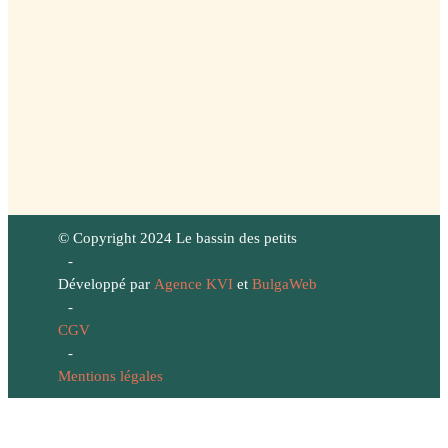
© Copyright 2024 Le bassin des petits
-
Développé par
Agence KVI
et
BulgaWeb
-
CGV
-
Mentions légales