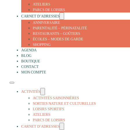
ATELIERS
PARCS DE LOISIRS
CARNET D’ADRESSES
ANNIVERSAIRE
PARENTALITÉ – PÉRINATALITÉ
RESTAURANTS – GOÛTERS
ÉCOLES – MODES DE GARDE
SHOPPING
AGENDA
BLOG
BOUTIQUE
CONTACT
MON COMPTE
ACTIVITÉS
ACTIVITÉS SAISONNIÈRES
SORTIES NATURE ET CULTURELLES
LOISIRS SPORTIFS
ATELIERS
PARCS DE LOISIRS
CARNET D’ADRESSES