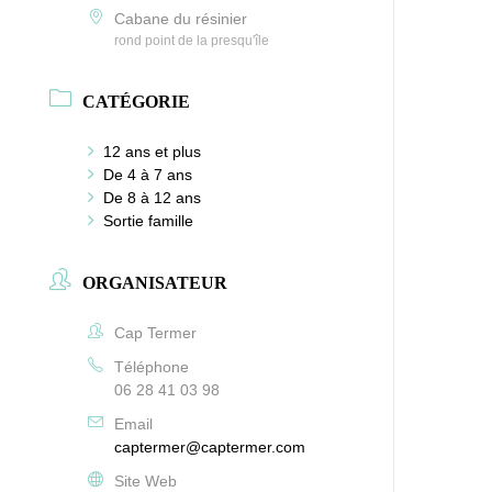
Cabane du résinier
rond point de la presqu'île
CATÉGORIE
12 ans et plus
De 4 à 7 ans
De 8 à 12 ans
Sortie famille
ORGANISATEUR
Cap Termer
Téléphone
06 28 41 03 98
Email
captermer@captermer.com
Site Web