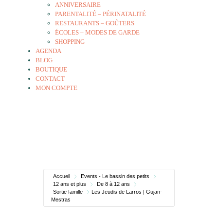
ANNIVERSAIRE
PARENTALITÉ – PÉRINATALITÉ
RESTAURANTS – GOÛTERS
ÉCOLES – MODES DE GARDE
SHOPPING
AGENDA
BLOG
BOUTIQUE
CONTACT
MON COMPTE
Accueil
Events - Le bassin des petits
12 ans et plus
De 8 à 12 ans
Sortie famille
Les Jeudis de Larros | Gujan-
Mestras