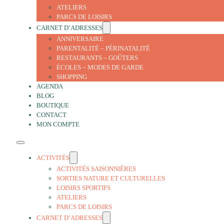
ATELIERS
PARCS DE LOISIRS
CARNET D’ADRESSES
ANNIVERSAIRE
PARENTALITÉ – PÉRINATALITÉ
RESTAURANTS – GOÛTERS
ÉCOLES – MODES DE GARDE
SHOPPING
AGENDA
BLOG
BOUTIQUE
CONTACT
MON COMPTE
ACTIVITÉS
ACTIVITÉS SAISONNIÈRES
SORTIES NATURE ET CULTURELLES
LOISIRS SPORTIFS
ATELIERS
PARCS DE LOISIRS
CARNET D’ADRESSES