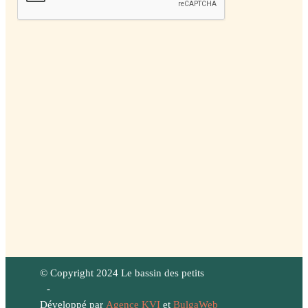
© Copyright 2024 Le bassin des petits
-
Développé par
Agence KVI
et
BulgaWeb