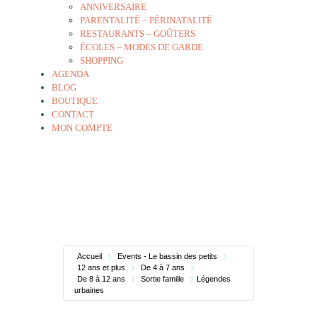
ANNIVERSAIRE
PARENTALITÉ – PÉRINATALITÉ
RESTAURANTS – GOÛTERS
ÉCOLES – MODES DE GARDE
SHOPPING
AGENDA
BLOG
BOUTIQUE
CONTACT
MON COMPTE
Accueil
Events - Le bassin des petits
12 ans et plus
De 4 à 7 ans
De 8 à 12 ans
Sortie famille
Légendes
urbaines