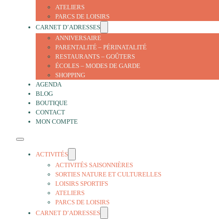
ATELIERS
PARCS DE LOISIRS
CARNET D’ADRESSES
ANNIVERSAIRE
PARENTALITÉ – PÉRINATALITÉ
RESTAURANTS – GOÛTERS
ÉCOLES – MODES DE GARDE
SHOPPING
AGENDA
BLOG
BOUTIQUE
CONTACT
MON COMPTE
ACTIVITÉS
ACTIVITÉS SAISONNIÈRES
SORTIES NATURE ET CULTURELLES
LOISIRS SPORTIFS
ATELIERS
PARCS DE LOISIRS
CARNET D’ADRESSES