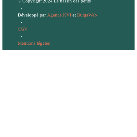
© Copyright 2024 Le bassin des petits
-
Développé par
Agence KVI
et
BulgaWeb
-
CGV
-
Mentions légales