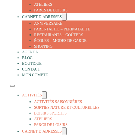
ATELIERS
PARCS DE LOISIRS
CARNET D’ADRESSES
ANNIVERSAIRE
PARENTALITÉ – PÉRINATALITÉ
RESTAURANTS – GOÛTERS
ÉCOLES – MODES DE GARDE
SHOPPING
AGENDA
BLOG
BOUTIQUE
CONTACT
MON COMPTE
ACTIVITÉS
ACTIVITÉS SAISONNIÈRES
SORTIES NATURE ET CULTURELLES
LOISIRS SPORTIFS
ATELIERS
PARCS DE LOISIRS
CARNET D’ADRESSES