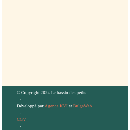
© Copyright 2024 Le bassin des petits
-
Développé par
Agence KVI
et
BulgaWeb
-
CGV
-