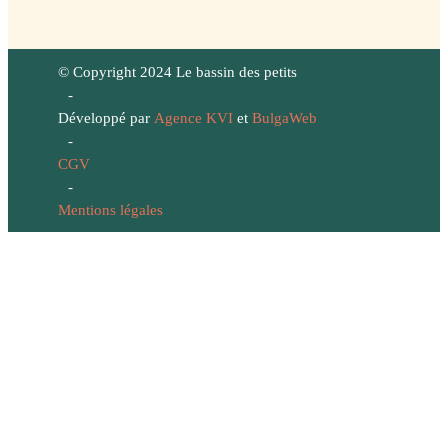
© Copyright 2024 Le bassin des petits
-
Développé par
Agence KVI
et
BulgaWeb
-
CGV
-
Mentions légales