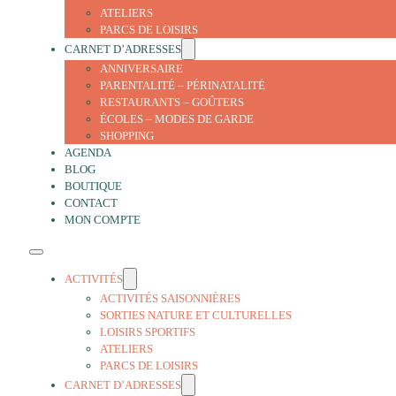
ATELIERS
PARCS DE LOISIRS
CARNET D’ADRESSES
ANNIVERSAIRE
PARENTALITÉ – PÉRINATALITÉ
RESTAURANTS – GOÛTERS
ÉCOLES – MODES DE GARDE
SHOPPING
AGENDA
BLOG
BOUTIQUE
CONTACT
MON COMPTE
ACTIVITÉS
ACTIVITÉS SAISONNIÈRES
SORTIES NATURE ET CULTURELLES
LOISIRS SPORTIFS
ATELIERS
PARCS DE LOISIRS
CARNET D’ADRESSES