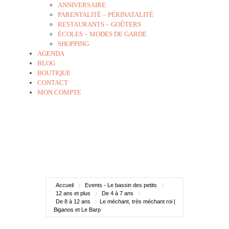
ANNIVERSAIRE
PARENTALITÉ – PÉRINATALITÉ
RESTAURANTS – GOÛTERS
ÉCOLES – MODES DE GARDE
SHOPPING
AGENDA
BLOG
BOUTIQUE
CONTACT
MON COMPTE
Accueil
Events - Le bassin des petits
12 ans et plus
De 4 à 7 ans
De 8 à 12 ans
Le méchant, très méchant roi |
Biganos et Le Barp