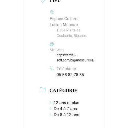
LIEU
Espace Culturel
Lucien Mounaix
1, rue Pierre de
Coubertin, Biganos
Site Web
https://ardei-
soft.com/biganosculture/
Téléphone
05 56 82 78 35
CATÉGORIE
12 ans et plus
De 4 à 7 ans
De 8 à 12 ans