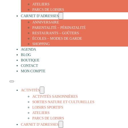
ATELIERS
PARCS DE LOISIRS
CARNET D’ADRESSES
ANNIVERSAIRE
PARENTALITÉ – PÉRINATALITÉ
RESTAURANTS – GOÛTERS
ÉCOLES – MODES DE GARDE
SHOPPING
AGENDA
BLOG
BOUTIQUE
CONTACT
MON COMPTE
ACTIVITÉS
ACTIVITÉS SAISONNIÈRES
SORTIES NATURE ET CULTURELLES
LOISIRS SPORTIFS
ATELIERS
PARCS DE LOISIRS
CARNET D’ADRESSES