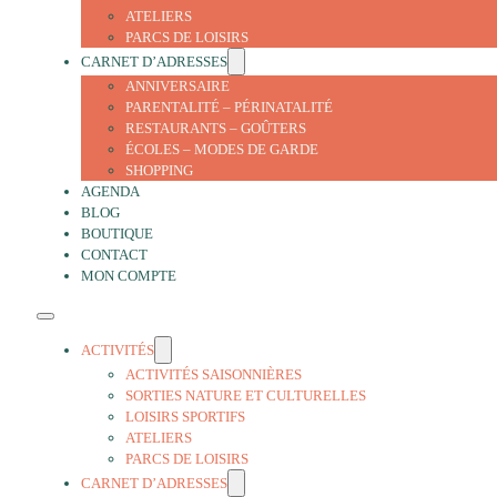
ATELIERS
PARCS DE LOISIRS
CARNET D’ADRESSES
ANNIVERSAIRE
PARENTALITÉ – PÉRINATALITÉ
RESTAURANTS – GOÛTERS
ÉCOLES – MODES DE GARDE
SHOPPING
AGENDA
BLOG
BOUTIQUE
CONTACT
MON COMPTE
ACTIVITÉS
ACTIVITÉS SAISONNIÈRES
SORTIES NATURE ET CULTURELLES
LOISIRS SPORTIFS
ATELIERS
PARCS DE LOISIRS
CARNET D’ADRESSES