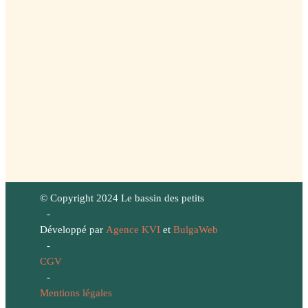
© Copyright 2024 Le bassin des petits
-
Développé par
Agence KVI
et
BulgaWeb
-
CGV
-
Mentions légales