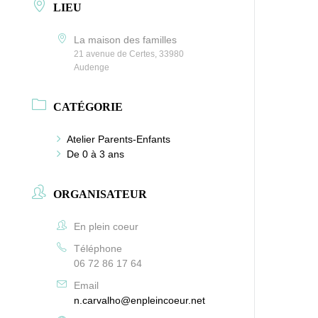
LIEU
La maison des familles
21 avenue de Certes, 33980
Audenge
CATÉGORIE
Atelier Parents-Enfants
De 0 à 3 ans
ORGANISATEUR
En plein coeur
Téléphone
06 72 86 17 64
Email
n.carvalho@enpleincoeur.net