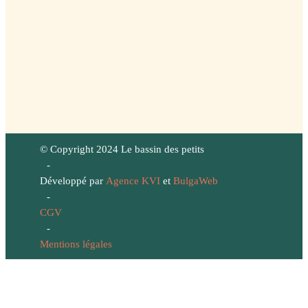
© Copyright 2024 Le bassin des petits
-
Développé par
Agence KVI
et
BulgaWeb
-
CGV
-
Mentions légales