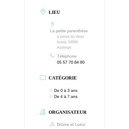
LIEU
La petite parenthèse
a venue du vieux
bourg, 33980
Audenge
Téléphone
05 57 70 84 80
CATÉGORIE
De 0 à 3 ans
De 4 à 7 ans
ORGANISATEUR
Brûme et Lueur