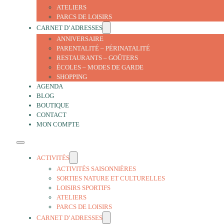
ATELIERS
PARCS DE LOISIRS
CARNET D’ADRESSES
ANNIVERSAIRE
PARENTALITÉ – PÉRINATALITÉ
RESTAURANTS – GOÛTERS
ÉCOLES – MODES DE GARDE
SHOPPING
AGENDA
BLOG
BOUTIQUE
CONTACT
MON COMPTE
ACTIVITÉS
ACTIVITÉS SAISONNIÈRES
SORTIES NATURE ET CULTURELLES
LOISIRS SPORTIFS
ATELIERS
PARCS DE LOISIRS
CARNET D’ADRESSES