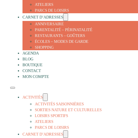
ATELIERS
PARCS DE LOISIRS
CARNET D’ADRESSES
ANNIVERSAIRE
PARENTALITÉ – PÉRINATALITÉ
RESTAURANTS – GOÛTERS
ÉCOLES – MODES DE GARDE
SHOPPING
AGENDA
BLOG
BOUTIQUE
CONTACT
MON COMPTE
ACTIVITÉS
ACTIVITÉS SAISONNIÈRES
SORTIES NATURE ET CULTURELLES
LOISIRS SPORTIFS
ATELIERS
PARCS DE LOISIRS
CARNET D’ADRESSES