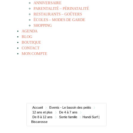
ANNIVERSAIRE
PARENTALITÉ – PÉRINATALITÉ
RESTAURANTS – GOÛTERS
ÉCOLES – MODES DE GARDE
SHOPPING
AGENDA
BLOG
BOUTIQUE
CONTACT
MON COMPTE
Accueil
Events - Le bassin des petits
12 ans et plus
De 4 à 7 ans
De 8 à 12 ans
Sortie famille
Handi Surf |
Biscarosse