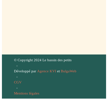
© Copyright 2024 Le bassin des petits
-
Développé par
Agence KVI
et
BulgaWeb
-
CGV
-
Mentions légales