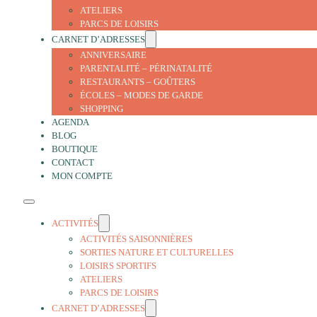
ATELIERS
PARCS DE LOISIRS
CARNET D’ADRESSES
ANNIVERSAIRE
PARENTALITÉ – PÉRINATALITÉ
RESTAURANTS – GOÛTERS
ÉCOLES – MODES DE GARDE
SHOPPING
AGENDA
BLOG
BOUTIQUE
CONTACT
MON COMPTE
ACTIVITÉS
ACTIVITÉS SAISONNIÈRES
SORTIES NATURE ET CULTURELLES
LOISIRS SPORTIFS
ATELIERS
PARCS DE LOISIRS
CARNET D’ADRESSES