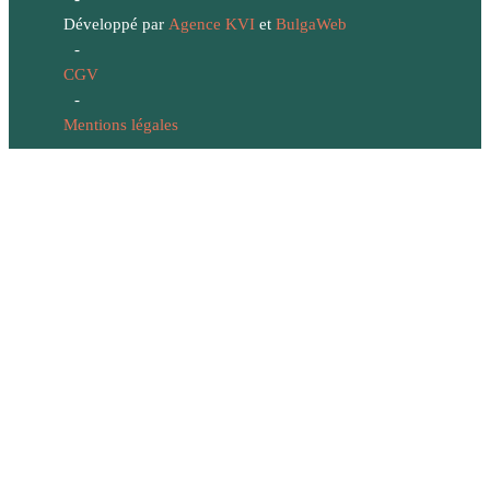
Développé par
Agence KVI
et
BulgaWeb
-
CGV
-
Mentions légales