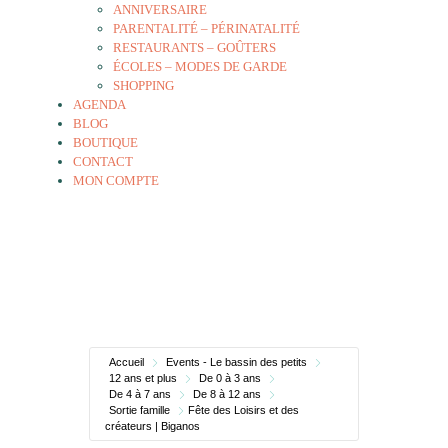
ANNIVERSAIRE
PARENTALITÉ – PÉRINATALITÉ
RESTAURANTS – GOÛTERS
ÉCOLES – MODES DE GARDE
SHOPPING
AGENDA
BLOG
BOUTIQUE
CONTACT
MON COMPTE
Accueil
Events - Le bassin des petits
12 ans et plus
De 0 à 3 ans
De 4 à 7 ans
De 8 à 12 ans
Sortie famille
Fête des Loisirs et des
créateurs | Biganos