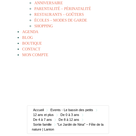
ANNIVERSAIRE
PARENTALITÉ – PÉRINATALITÉ
RESTAURANTS – GOÛTERS
ÉCOLES – MODES DE GARDE
SHOPPING
AGENDA
BLOG
BOUTIQUE
CONTACT
MON COMPTE
Accueil
Events - Le bassin des petits
12 ans et plus
De 0 à 3 ans
De 4 à 7 ans
De 8 à 12 ans
Sortie famille
“Le Jardin de Nina” – Fête de la
nature | Lanton