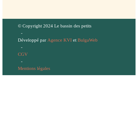
© Copyright 2024 Le bassin des petits
-
Développé par
Agence KVI
et
BulgaWeb
-
CGV
-
Mentions légales