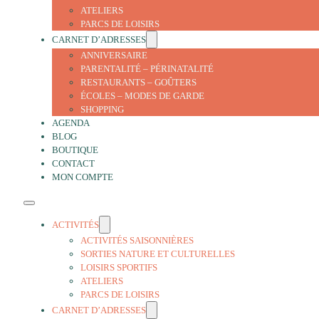
ATELIERS
PARCS DE LOISIRS
CARNET D’ADRESSES
ANNIVERSAIRE
PARENTALITÉ – PÉRINATALITÉ
RESTAURANTS – GOÛTERS
ÉCOLES – MODES DE GARDE
SHOPPING
AGENDA
BLOG
BOUTIQUE
CONTACT
MON COMPTE
ACTIVITÉS
ACTIVITÉS SAISONNIÈRES
SORTIES NATURE ET CULTURELLES
LOISIRS SPORTIFS
ATELIERS
PARCS DE LOISIRS
CARNET D’ADRESSES