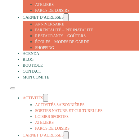
ATELIERS
PARCS DE LOISIRS
CARNET D’ADRESSES
ANNIVERSAIRE
PARENTALITÉ – PÉRINATALITÉ
RESTAURANTS – GOÛTERS
ÉCOLES – MODES DE GARDE
SHOPPING
AGENDA
BLOG
BOUTIQUE
CONTACT
MON COMPTE
ACTIVITÉS
ACTIVITÉS SAISONNIÈRES
SORTIES NATURE ET CULTURELLES
LOISIRS SPORTIFS
ATELIERS
PARCS DE LOISIRS
CARNET D’ADRESSES