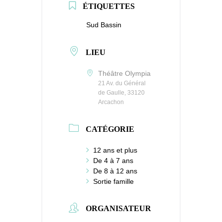
ÉTIQUETTES
Sud Bassin
LIEU
Théâtre Olympia
21 Av. du Général
de Gaulle, 33120
Arcachon
CATÉGORIE
12 ans et plus
De 4 à 7 ans
De 8 à 12 ans
Sortie famille
ORGANISATEUR