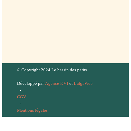
© Copyright 2024 Le bassin des petits
-
Développé par
Agence KVI
et
BulgaWeb
-
CGV
-
Mentions légales