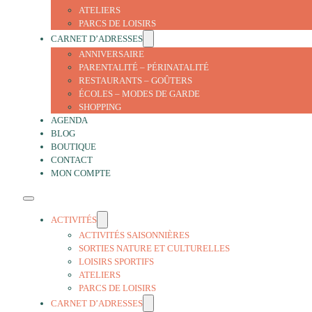
ATELIERS
PARCS DE LOISIRS
CARNET D’ADRESSES
ANNIVERSAIRE
PARENTALITÉ – PÉRINATALITÉ
RESTAURANTS – GOÛTERS
ÉCOLES – MODES DE GARDE
SHOPPING
AGENDA
BLOG
BOUTIQUE
CONTACT
MON COMPTE
ACTIVITÉS
ACTIVITÉS SAISONNIÈRES
SORTIES NATURE ET CULTURELLES
LOISIRS SPORTIFS
ATELIERS
PARCS DE LOISIRS
CARNET D’ADRESSES