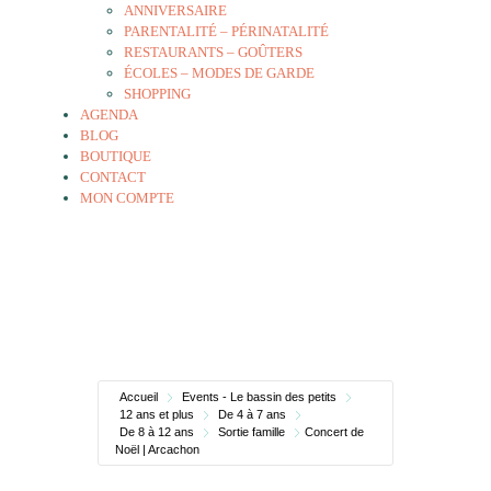
ANNIVERSAIRE
PARENTALITÉ – PÉRINATALITÉ
RESTAURANTS – GOÛTERS
ÉCOLES – MODES DE GARDE
SHOPPING
AGENDA
BLOG
BOUTIQUE
CONTACT
MON COMPTE
Accueil
Events - Le bassin des petits
12 ans et plus
De 4 à 7 ans
De 8 à 12 ans
Sortie famille
Concert de
Noël | Arcachon